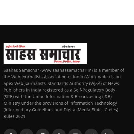
Saahas Samachar (www.saahassamachar.in) is a member of
the Web Journalists Association of India (WJAI), which is an
apex Web Journalists’ Standards Authority (WJSA) of News
Publishers in India registered as a Self-Regulatory Body
(SRB) with the Union Information & Broadcasting (I&B)
Ministry under the provisions of Information Technology
(Intermediary Guidelines and Digital Media Ethics Codes)
Rules 2021.