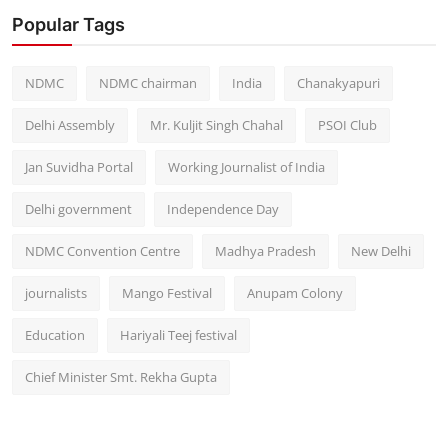
Popular Tags
NDMC
NDMC chairman
India
Chanakyapuri
Delhi Assembly
Mr. Kuljit Singh Chahal
PSOI Club
Jan Suvidha Portal
Working Journalist of India
Delhi government
Independence Day
NDMC Convention Centre
Madhya Pradesh
New Delhi
journalists
Mango Festival
Anupam Colony
Education
Hariyali Teej festival
Chief Minister Smt. Rekha Gupta