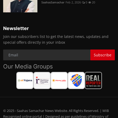
SaahasSamachar
Feb 2, 2026
0
20
Newsletter
Join our subscribers list to get the latest news, updates and
special offers directly in your inbox
Subscribe
Our Media Groups
© 2025 - Saahas Samachar News Website. All Rights Reserved. | MIB
Recognised online portal | Designed as per guidelines of Ministry of