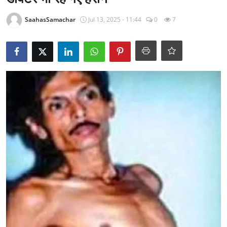
राजनीति
SaahasSamachar
Jul 13, 2025 - 11:44
0
7
खेल
Epaper
धर्म
लाइफस्टाइल
टेक