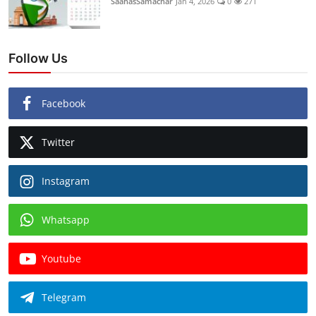
SaahasSamachar
Jan 4, 2026
0
271
Follow Us
Facebook
Twitter
Instagram
Whatsapp
Youtube
Telegram