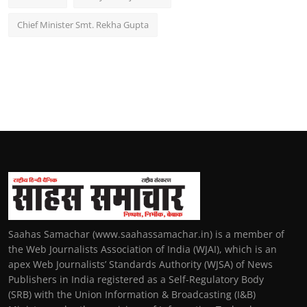
Chief Minister Smt. Rekha Gupta
Saahas Samachar (www.saahassamachar.in) is a member of
the Web Journalists Association of India (WJAI), which is an
apex Web Journalists’ Standards Authority (WJSA) of News
Publishers in India registered as a Self-Regulatory Body
(SRB) with the Union Information & Broadcasting (I&B)