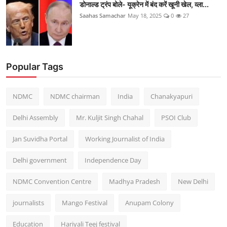
डोनाल्ड ट्रंप बोले- यूक्रेन में बंद करें खूनी खेल, व्ला...
Saahas Samachar
May 18, 2025
0
27
Popular Tags
NDMC
NDMC chairman
India
Chanakyapuri
Delhi Assembly
Mr. Kuljit Singh Chahal
PSOI Club
Jan Suvidha Portal
Working Journalist of India
Delhi government
Independence Day
NDMC Convention Centre
Madhya Pradesh
New Delhi
journalists
Mango Festival
Anupam Colony
Education
Hariyali Teej festival