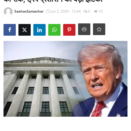
राजनीति
SaahasSamachar
Jun 2, 2026 - 13:44
0
10
खेल
Epaper
धर्म
लाइफस्टाइल
टेक