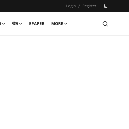
Login
/
Register
ि
खेल
EPAPER
MORE