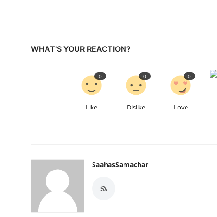
WHAT'S YOUR REACTION?
0
0
0
Like
Dislike
Love
SaahasSamachar