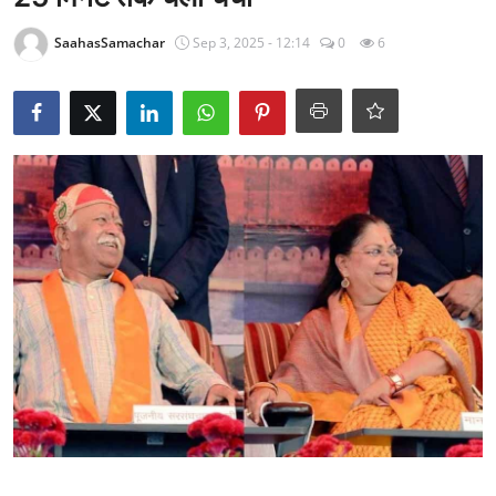
राजनीति
SaahasSamachar
Sep 3, 2025 - 12:14
0
6
खेल
Epaper
धर्म
लाइफस्टाइल
टेक