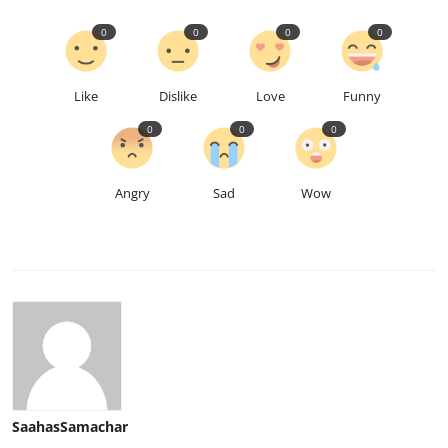
0
0
0
0
Like
Dislike
Love
Funny
0
0
0
Angry
Sad
Wow
SaahasSamachar