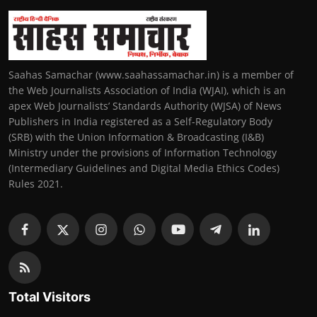
Saahas Samachar (www.saahassamachar.in) is a member of
the Web Journalists Association of India (WJAI), which is an
apex Web Journalists’ Standards Authority (WJSA) of News
Publishers in India registered as a Self-Regulatory Body
(SRB) with the Union Information & Broadcasting (I&B)
Ministry under the provisions of Information Technology
(Intermediary Guidelines and Digital Media Ethics Codes)
Rules 2021.
Total Visitors