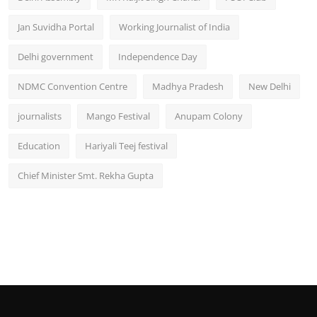
Jan Suvidha Portal
Working Journalist of India
Delhi government
Independence Day
NDMC Convention Centre
Madhya Pradesh
New Delhi
journalists
Mango Festival
Anupam Colony
Education
Hariyali Teej festival
Chief Minister Smt. Rekha Gupta