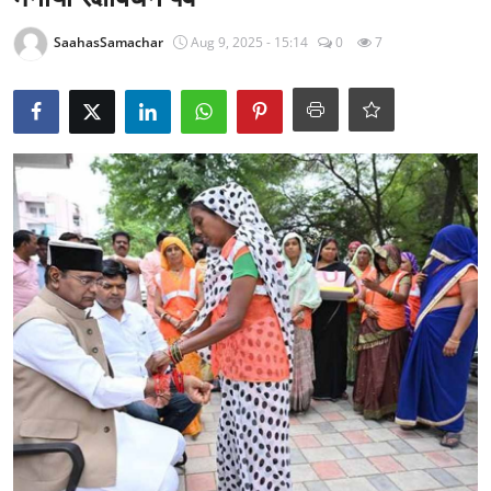
राजनीति
SaahasSamachar
Aug 9, 2025 - 15:14
0
7
खेल
Epaper
धर्म
लाइफस्टाइल
टेक