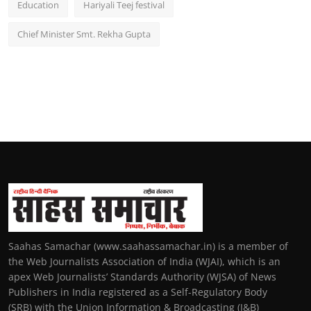
Education
Hariyali Teej festival
Chief Minister Smt. Rekha Gupta
Saahas Samachar (www.saahassamachar.in) is a member of
the Web Journalists Association of India (WJAI), which is an
apex Web Journalists’ Standards Authority (WJSA) of News
Publishers in India registered as a Self-Regulatory Body
(SRB) with the Union Information & Broadcasting (I&B)