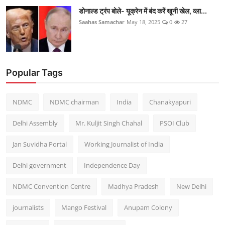
डोनाल्ड ट्रंप बोले- यूक्रेन में बंद करें खूनी खेल, व्ला...
Saahas Samachar
May 18, 2025
0
27
Popular Tags
NDMC
NDMC chairman
India
Chanakyapuri
Delhi Assembly
Mr. Kuljit Singh Chahal
PSOI Club
Jan Suvidha Portal
Working Journalist of India
Delhi government
Independence Day
NDMC Convention Centre
Madhya Pradesh
New Delhi
journalists
Mango Festival
Anupam Colony