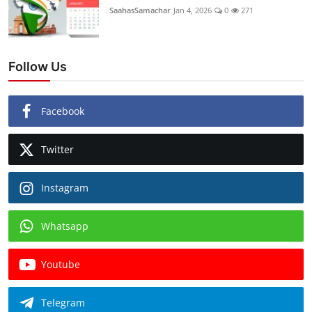
SaahasSamachar
Jan 4, 2026
0
271
Follow Us
Facebook
Twitter
Instagram
Whatsapp
Youtube
Telegram