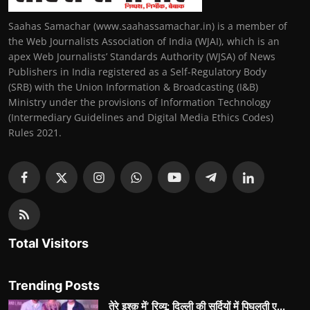
Saahas Samachar (www.saahassamachar.in) is a member of
the Web Journalists Association of India (WJAI), which is an
apex Web Journalists’ Standards Authority (WJSA) of News
Publishers in India registered as a Self-Regulatory Body
(SRB) with the Union Information & Broadcasting (I&B)
Ministry under the provisions of Information Technology
(Intermediary Guidelines and Digital Media Ethics Codes)
Rules 2021.
Total Visitors
Trending Posts
तेरे इश्क़ में’ रिव्यू: दिल्ली की सर्दियों में पिघलती ए...