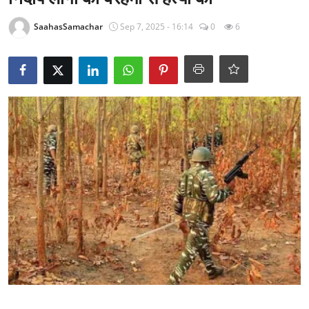
राजनीति
SaahasSamachar
Sep 7, 2025 - 16:14
0
6
खेल
Epaper
धर्म
लाइफस्टाइल
टेक