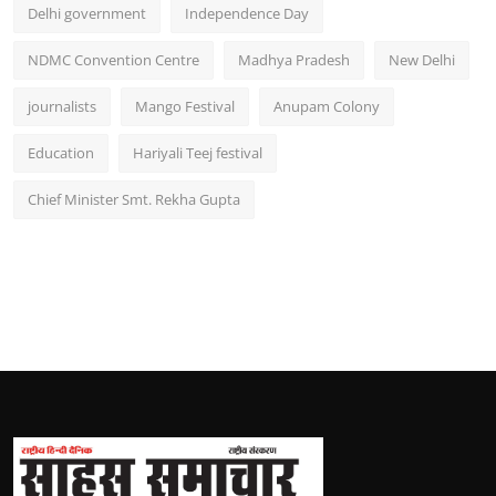
Delhi government
Independence Day
NDMC Convention Centre
Madhya Pradesh
New Delhi
journalists
Mango Festival
Anupam Colony
Education
Hariyali Teej festival
Chief Minister Smt. Rekha Gupta