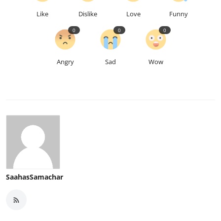
Like
Dislike
Love
Funny
0
0
0
Angry
Sad
Wow
SaahasSamachar