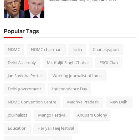
Popular Tags
NDMC
NDMC chairman
India
Chanakyapuri
Delhi Assembly
Mr. Kuljit Singh Chahal
PSOI Club
Jan Suvidha Portal
Working Journalist of India
Delhi government
Independence Day
NDMC Convention Centre
Madhya Pradesh
New Delhi
journalists
Mango Festival
Anupam Colony
Education
Hariyali Teej festival