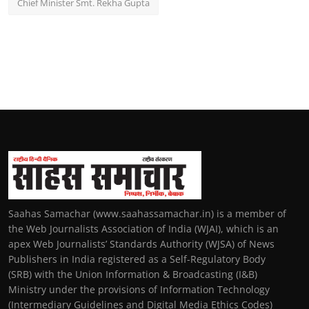
Chief Minister Smt. Rekha Gupta
Saahas Samachar (www.saahassamachar.in) is a member of
the Web Journalists Association of India (WJAI), which is an
apex Web Journalists’ Standards Authority (WJSA) of News
Publishers in India registered as a Self-Regulatory Body
(SRB) with the Union Information & Broadcasting (I&B)
Ministry under the provisions of Information Technology
(Intermediary Guidelines and Digital Media Ethics Codes)