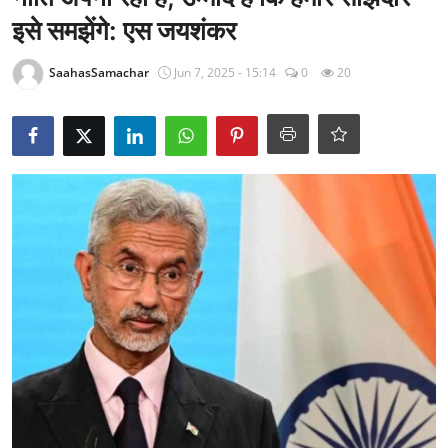
राजनीति
इसे समझेंगे: एस जयशंकर
खेल
SaahasSamachar
Jun 7, 2025 - 15:14
0
20
Epaper
धर्म
लाइफस्टाइल
टेक