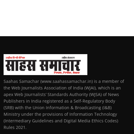
Saahas Samachar (www.saahassamachar.in) is a member of
the Web Journalists Association of India (WJAI), which is an
apex Web Journalists’ Standards Authority (WJSA) of News
Publishers in India registered as a Self-Regulatory Body
(SRB) with the Union Information & Broadcasting (I&B)
Ministry under the provisions of Information Technology
(Intermediary Guidelines and Digital Media Ethics Codes)
Rules 2021.