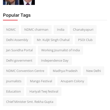
Popular Tags
NDMC
NDMC chairman
India
Chanakyapuri
Delhi Assembly
Mr. Kuljit Singh Chahal
PSOI Club
Jan Suvidha Portal
Working Journalist of India
Delhi government
Independence Day
NDMC Convention Centre
Madhya Pradesh
New Delhi
journalists
Mango Festival
Anupam Colony
Education
Hariyali Teej festival
Chief Minister Smt. Rekha Gupta