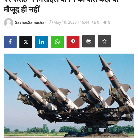
राजनीति
मौजूद ही नहीं
खेल
SaahasSamachar
May 19, 2026 - 16:44
0
8
Epaper
धर्म
लाइफस्टाइल
टेक