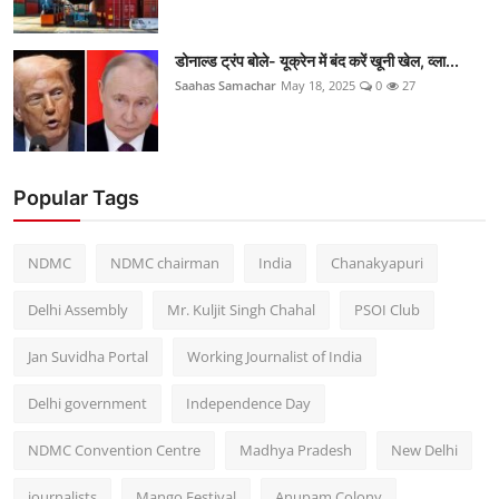
डोनाल्ड ट्रंप बोले- यूक्रेन में बंद करें खूनी खेल, व्ला...
Saahas Samachar
May 18, 2025
0
27
Popular Tags
NDMC
NDMC chairman
India
Chanakyapuri
Delhi Assembly
Mr. Kuljit Singh Chahal
PSOI Club
Jan Suvidha Portal
Working Journalist of India
Delhi government
Independence Day
NDMC Convention Centre
Madhya Pradesh
New Delhi
journalists
Mango Festival
Anupam Colony