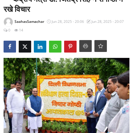
राजनीति
रखे विचार
खेल
SaahasSamachar
Jun 28, 2025 - 20:06
Jun 28, 2025 - 20:07
0
14
Epaper
धर्म
लाइफस्टाइल
टेक