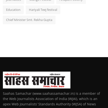
Education
Hariyali Teej festival
Chief Minister Smt. Rekha Gupta
Saahas Samachar (www.saahassamachar.in) is a member of
the Web Journalists Association of India (WJAI), which is an
apex Web Journalists’ Standards Authority (WJSA) of News