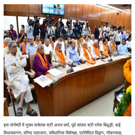
इस संगोष्ठी में मुख्य सचेतक श्री अभय वर्मा, पूर्व सांसद श्री रमेश बिधूड़ी, कई
विधायकगण, वरिष्ठ पत्रकार, संवैधानिक विशेषज्ञ, प्रतिष्ठित विद्वान, नौकरशाह,