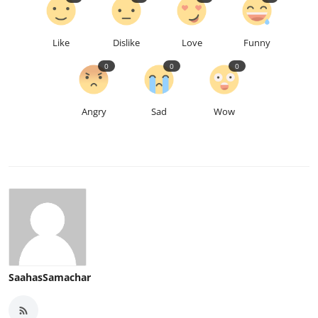
Like
Dislike
Love
Funny
0
0
0
Angry
Sad
Wow
SaahasSamachar