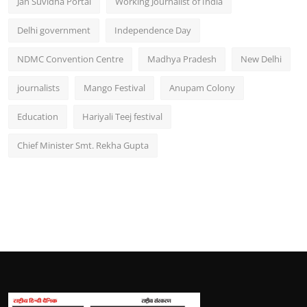
Jan Suvidha Portal
Working Journalist of India
Delhi government
Independence Day
NDMC Convention Centre
Madhya Pradesh
New Delhi
journalists
Mango Festival
Anupam Colony
Education
Hariyali Teej festival
Chief Minister Smt. Rekha Gupta