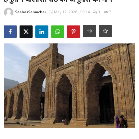
राजनीति
SaahasSamachar
May 17, 2026 - 09:14
0
7
खेल
Epaper
धर्म
लाइफस्टाइल
टेक