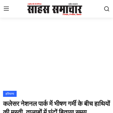
Login
Register
Home
ताज़ा खबरें
राष्ट्रीय
मनोरंजन
राज्य
हरियाणा
कलेसर नेशनल पार्क में भीषण गर्मी के बीच हाथियों
अंतराष्ट्रीय
की मस्ती, तालाबों में घंटों बिताया समय