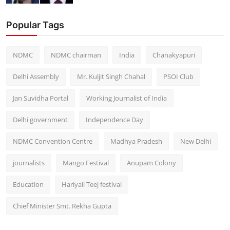
Popular Tags
NDMC
NDMC chairman
India
Chanakyapuri
Delhi Assembly
Mr. Kuljit Singh Chahal
PSOI Club
Jan Suvidha Portal
Working Journalist of India
Delhi government
Independence Day
NDMC Convention Centre
Madhya Pradesh
New Delhi
journalists
Mango Festival
Anupam Colony
Education
Hariyali Teej festival
Chief Minister Smt. Rekha Gupta