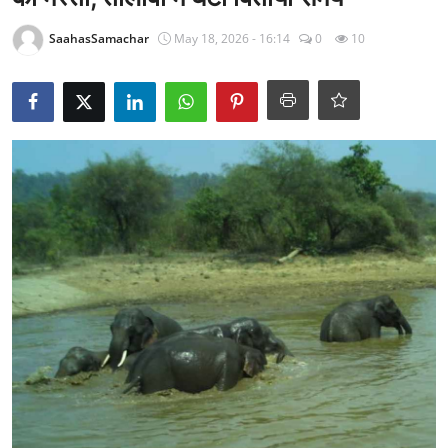
राजनीति
SaahasSamachar
May 18, 2026 - 16:14
0
10
खेल
Epaper
धर्म
लाइफस्टाइल
टेक