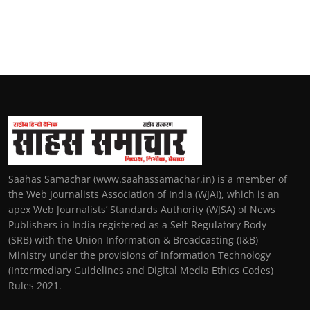
Saahas Samachar (www.saahassamachar.in) is a member of
the Web Journalists Association of India (WJAI), which is an
apex Web Journalists’ Standards Authority (WJSA) of News
Publishers in India registered as a Self-Regulatory Body
(SRB) with the Union Information & Broadcasting (I&B)
Ministry under the provisions of Information Technology
(Intermediary Guidelines and Digital Media Ethics Codes)
Rules 2021.