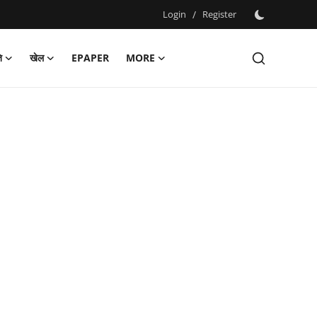
Login
/
Register
ि
खेल
EPAPER
MORE